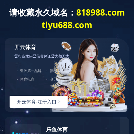
乐鱼网站web版
网站乐鱼网站w
eb版
关于红旗
乐鱼网站web版
产品中心
乐鱼网站web版-乐鱼online
棒销式内冷型砂磨机
（中国）
乐鱼网站we
实验室湿法研磨分散机
立式砂磨机
b版
其它产品
营销网络