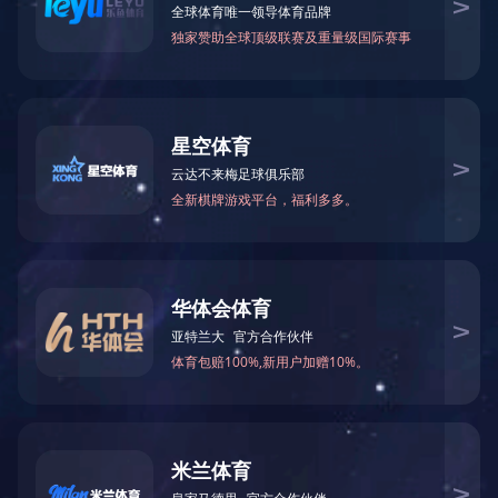
乐鱼网站web
SD100AX
版-乐鱼online
（中国）
SD55A
WM50AS(II)
<
1
>