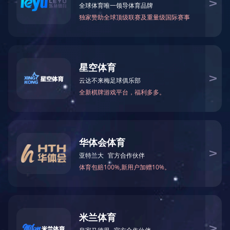
乐鱼网站web版
乐鱼网站web
版-乐鱼online
红旗机械誓言
我们是一支充满激情、充满活力的团队
（中国）
我们是一支生生不息、奋斗不止的团队
我们是一支勇于创新、锐意变革的团队
在红旗机械，公司与员工是伙伴关系而非契约关系
在红旗机械，公司与客户是互助关系而非利益关系
在我们怀着坚定的信念与客户共同发展，共创辉煌
致力于成为优秀的涂料机械制造商
永远为客户提供优质的产品、优质的服务
我们信奉声誉重于金钱
拒绝任何有损客户利益的行为